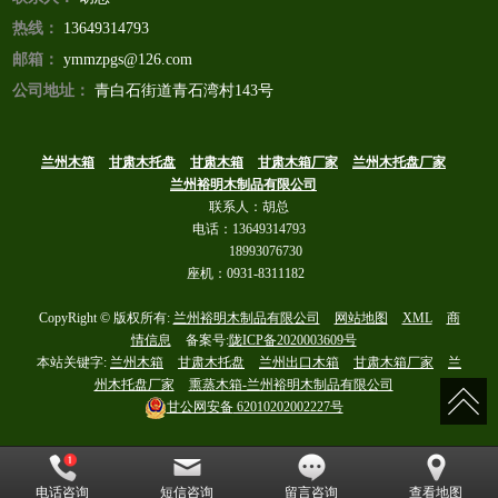
热线：
13649314793
邮箱：
ymmzpgs@126.com
公司地址：
青白石街道青石湾村143号
兰州木箱
甘肃木托盘
甘肃木箱
甘肃木箱厂家
兰州木托盘厂家
兰州裕明木制品有限公司
联系人：胡总
电话：13649314793
18993076730
座机：0931-8311182
CopyRight © 版权所有:
兰州裕明木制品有限公司
网站地图
XML
商
情信息
备案号:
陇ICP备2020003609号
本站关键字:
兰州木箱
甘肃木托盘
兰州出口木箱
甘肃木箱厂家
兰
州木托盘厂家
熏蒸木箱-兰州裕明木制品有限公司
甘公网安备
62010202002227号
电话咨询
短信咨询
留言咨询
查看地图