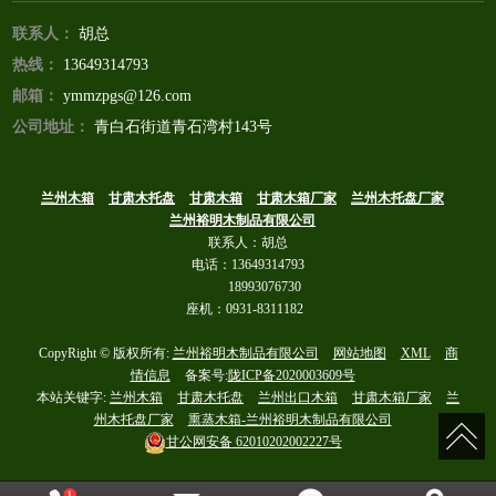
末、废柴皮、木屑，
联系人：
胡总
木包装箱及板材供应
为一体的生产型企
热线：
13649314793
业。
邮箱：
ymmzpgs@126.com
公司地址：
青白石街道青石湾村143号
兰州木箱
甘肃木托盘
甘肃木箱
甘肃木箱厂家
兰州木托盘厂家
兰州裕明木制品有限公司
联系人：胡总
电话：13649314793
18993076730
座机：0931-8311182
CopyRight © 版权所有:
兰州裕明木制品有限公司
网站地图
XML
商
情信息
备案号:
陇ICP备2020003609号
本站关键字:
兰州木箱
甘肃木托盘
兰州出口木箱
甘肃木箱厂家
兰
州木托盘厂家
熏蒸木箱-兰州裕明木制品有限公司
甘公网安备
62010202002227号