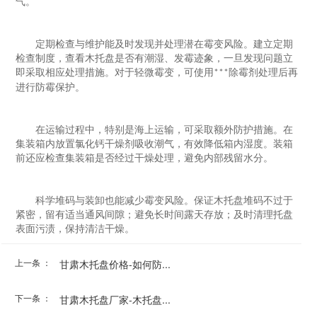
气。
定期检查与维护能及时发现并处理潜在霉变风险。建立定期
检查制度，查看木托盘是否有潮湿、发霉迹象，一旦发现问题立
即采取相应处理措施。对于轻微霉变，可使用
除霉剂处理后再
***
进行防霉保护。
在运输过程中，特别是海上运输，可采取额外防护措施。在
集装箱内放置氯化钙干燥剂吸收潮气，有效降低箱内湿度。装箱
前还应检查集装箱是否经过干燥处理，避免内部残留水分。
科学堆码与装卸也能减少霉变风险。保证木托盘堆码不过于
紧密，留有适当通风间隙；避免长时间露天存放；及时清理托盘
表面污渍，保持清洁干燥。
上一条 ：
甘肃木托盘价格​-如何防...
下一条 ：
甘肃木托盘厂家​-木托盘...