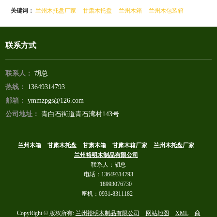
关键词：
兰州木托盘厂家
甘肃木托盘
兰州木箱
兰州木包装箱
联系方式
联系人：
胡总
热线：
13649314793
邮箱：
ymmzpgs@126.com
公司地址：
青白石街道青石湾村143号
兰州木箱
甘肃木托盘
甘肃木箱
甘肃木箱厂家
兰州木托盘厂家
兰州裕明木制品有限公司
联系人：胡总
电话：13649314793
18993076730
座机：0931-8311182
CopyRight © 版权所有:
兰州裕明木制品有限公司
网站地图
XML
商