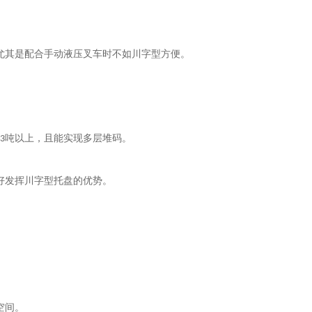
尤其是配合手动液压叉车时不如川字型方便。
吨以上，且能实现多层堆码。
3
好发挥川字型托盘的优势。
空间。