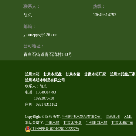
联系人：
热线：
13649314793
胡总
邮箱：
ymmzpgs@126.com
公司地址：
青白石街道青石湾村143号
兰州木箱
甘肃木托盘
甘肃木箱
甘肃木箱厂家
兰州木托盘厂家
兰州裕明木制品有限公司
联系人：胡总
电话：13649314793
18993076730
座机：0931-8311182
CopyRight © 版权所有:
兰州裕明木制品有限公司
网站地图
XML
本站关键字:
兰州木箱
甘肃木托盘
兰州出口木箱
甘肃木箱厂家
甘公网安备
62010202002227号