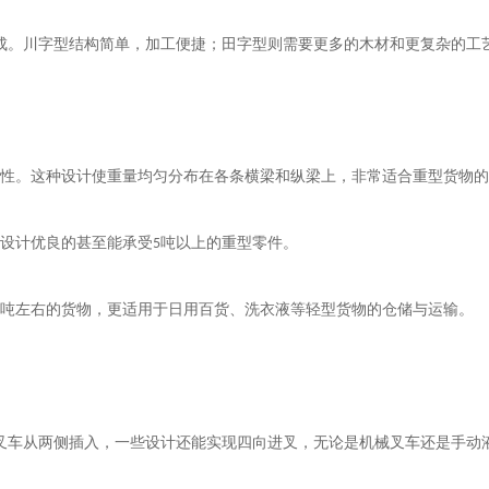
成。川字型结构简单，加工便捷；田字型则需要更多的木材和更复杂的工
性。这种设计使重量均匀分布在各条横梁和纵梁上，非常适合重型货物的
设计优良的甚至能承受
吨以上的重型零件。
5
吨左右的货物，更适用于日用百货、洗衣液等轻型货物的仓储与运输。
叉车从两侧插入，一些设计还能实现四向进叉，无论是机械叉车还是手动