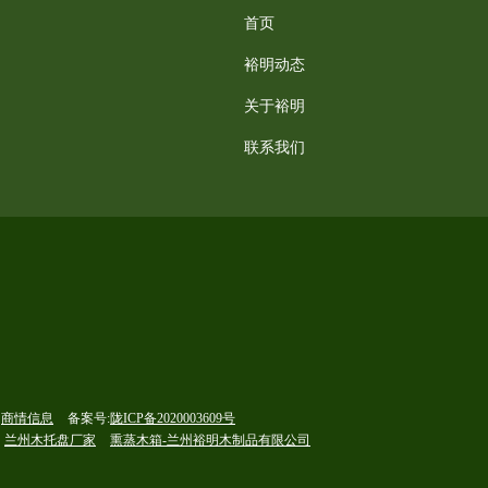
首页
裕明动态
关于裕明
联系我们
商情信息
备案号:
陇ICP备2020003609号
兰州木托盘厂家
熏蒸木箱-兰州裕明木制品有限公司