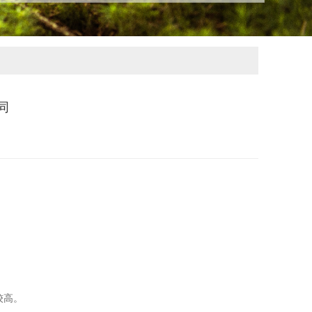
同
较高。